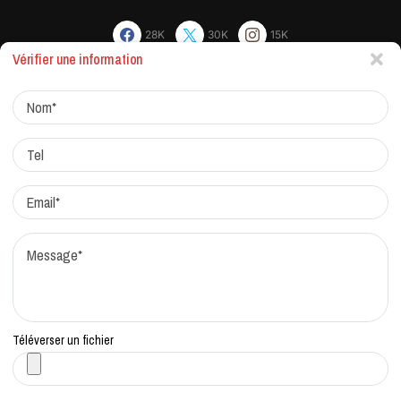
28K
30K
15K
Vérifier une information
Actualites
Factchecking et règle de rédaction
Protocole de correction
Traitement des réclamations
Qui sommes-nous?
Contacts
Téléverser un fichier