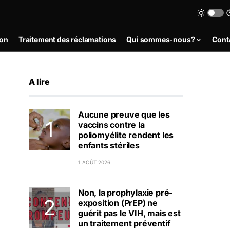
ion
Traitement des réclamations
Qui sommes-nous?
Cont
A lire
Aucune preuve que les
vaccins contre la
poliomyélite rendent les
enfants stériles
1 AOÛT 2026
Non, la prophylaxie pré-
exposition (PrEP) ne
guérit pas le VIH, mais est
un traitement préventif