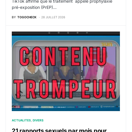
TikTok affirme que le traitement appelé prophylaxie
pré-exposition (PrEP)…
BY
TOGOCHECK
28 JUILLET 2026
ACTUALITES
DIVERS
21 rapports sexuels par mois pour