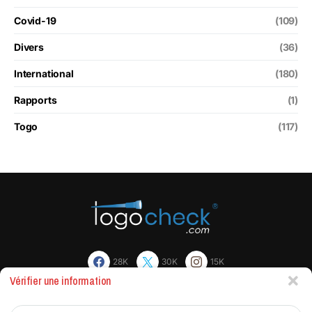
Covid-19
(109)
Divers
(36)
International
(180)
Rapports
(1)
Togo
(117)
28K
30K
15K
Vérifier une information
Actualites
Factchecking et règle de rédaction