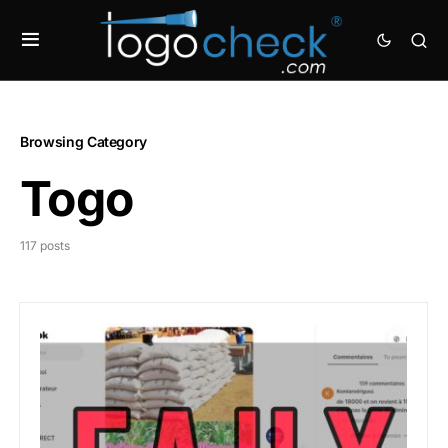
Browsing Category
Togo
117 posts