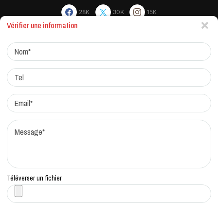
28K
30K
15K
Vérifier une information
Actualites
Factchecking et règle de rédaction
Protocole de correction
Traitement des réclamations
Qui sommes-nous?
Contacts
Téléverser un fichier