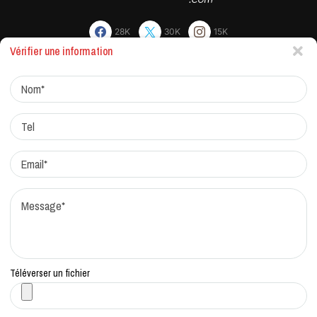
28K
30K
15K
Vérifier une information
Actualites
Factchecking et règle de rédaction
Protocole de correction
Traitement des réclamations
Qui sommes-nous?
Contacts
Téléverser un fichier