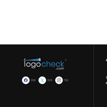
28K
30K
15K