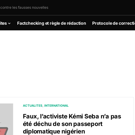
 contre les fausses nouvelles
ites
Factchecking et règle de rédaction
Protocole de correct
ACTUALITES
INTERNATIONAL
Faux, l’activiste Kémi Seba n’a pas
été déchu de son passeport
diplomatique nigérien