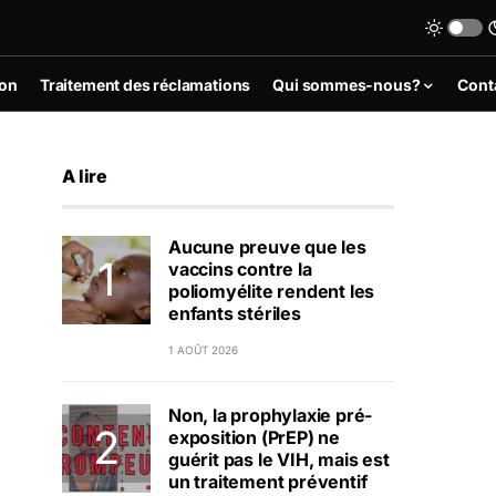
ion
Traitement des réclamations
Qui sommes-nous?
Cont
A lire
Aucune preuve que les
vaccins contre la
poliomyélite rendent les
enfants stériles
1 AOÛT 2026
Non, la prophylaxie pré-
exposition (PrEP) ne
guérit pas le VIH, mais est
un traitement préventif