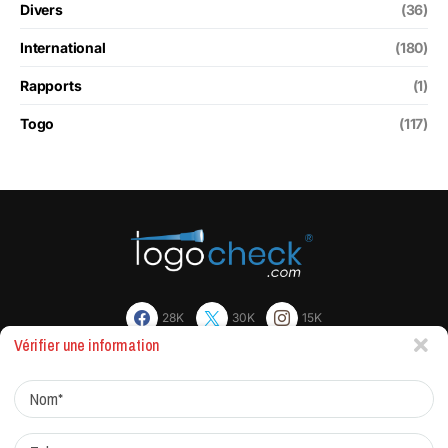
Divers
(36)
International
(180)
Rapports
(1)
Togo
(117)
28K
30K
15K
Vérifier une information
Actualites
Factchecking et règle de rédaction
Protocole de correction
Traitement des réclamations
Qui sommes-nous?
Contacts