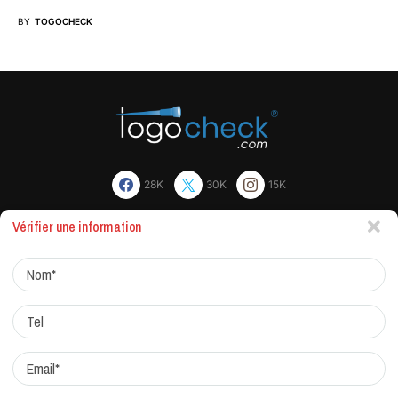
BY
TOGOCHECK
28K
30K
15K
Vérifier une information
Actualites
Factchecking et règle de rédaction
Protocole de correction
Traitement des réclamations
Qui sommes-nous?
Contacts