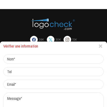
28K
30K
15K
Vérifier une information
Actualites
Factchecking et règle de rédaction
Protocole de correction
Traitement des réclamations
Qui sommes-nous?
Contacts