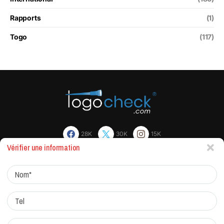
Rapports
(1)
Togo
(117)
28K
30K
15K
Vérifier une information
Actualites
Factchecking et règle de rédaction
Protocole de correction
Traitement des réclamations
Qui sommes-nous?
Contacts