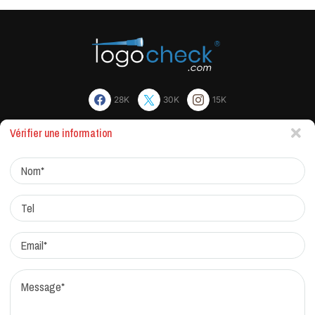
28K
30K
15K
Vérifier une information
Actualites
Factchecking et règle de rédaction
Protocole de correction
Traitement des réclamations
Qui sommes-nous?
Contacts