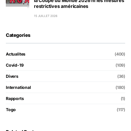
la Coupe du Monde 2026 ni les mesures
restrictives américaines
15 JUILLET 2026
Categories
Actualites
(400)
Covid-19
(109)
Divers
(36)
International
(180)
Rapports
(1)
Togo
(117)