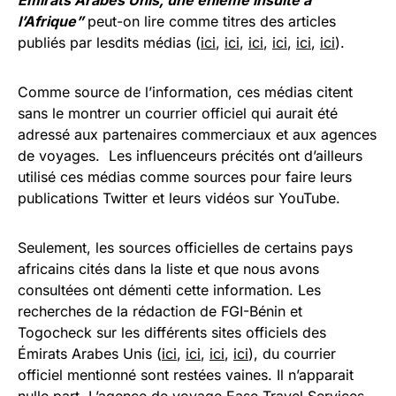
Emirats Arabes Unis, une énième insulte à
l’Afrique”
peut-on lire comme titres des articles
publiés par lesdits médias (
ici
,
ici
,
ici
,
ici
,
ici
,
ici
).
Comme source de l’information, ces médias citent
sans le montrer un courrier officiel qui aurait été
adressé aux partenaires commerciaux et aux agences
de voyages. Les influenceurs précités ont d’ailleurs
utilisé ces médias comme sources pour faire leurs
publications Twitter et leurs vidéos sur YouTube.
Seulement, les sources officielles de certains pays
africains cités dans la liste et que nous avons
consultées ont démenti cette information. Les
recherches de la rédaction de FGI-Bénin et
Togocheck sur les différents sites officiels des
Émirats Arabes Unis (
ici
,
ici
,
ici
,
ici
), du courrier
officiel mentionné sont restées vaines. Il n’apparait