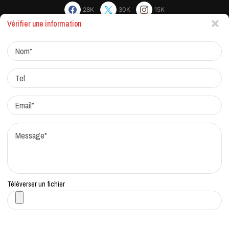
28K
30K
15K
Vérifier une information
Actualites
Factchecking et règle de rédaction
Protocole de correction
Traitement des réclamations
Qui sommes-nous?
Contacts
Téléverser un fichier