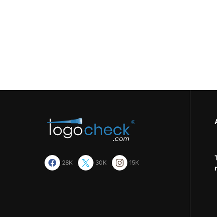
28K
30K
15K