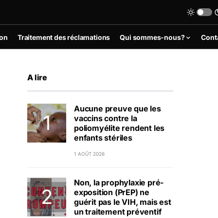
ion
Traitement des réclamations
Qui sommes-nous?
Cont
A lire
Aucune preuve que les
vaccins contre la
poliomyélite rendent les
enfants stériles
1 AOÛT 2026
Non, la prophylaxie pré-
exposition (PrEP) ne
guérit pas le VIH, mais est
un traitement préventif