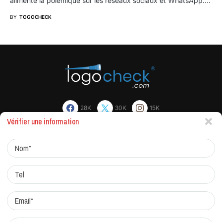
alimente la polémique sur les réseaux sociaux et WhatsApp.…
BY
TOGOCHECK
28K
30K
15K
Vérifier une information
Actualites
Factchecking et règle de rédaction
Protocole de correction
Traitement des réclamations
Qui sommes-nous?
Contacts