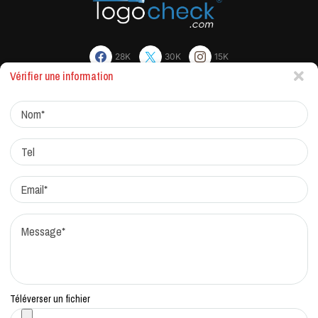
28K
30K
15K
Vérifier une information
Actualites
Factchecking et règle de rédaction
Protocole de correction
Traitement des réclamations
Qui sommes-nous?
Contacts
Téléverser un fichier