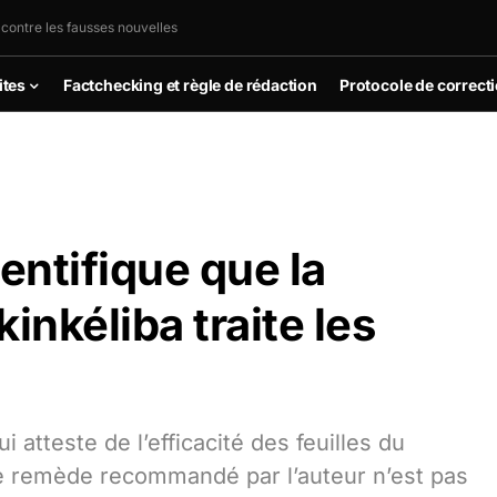
 contre les fausses nouvelles
ites
Factchecking et règle de rédaction
Protocole de correct
ntifique que la
inkéliba traite les
i atteste de l’efficacité des feuilles du
Le remède recommandé par l’auteur n’est pas