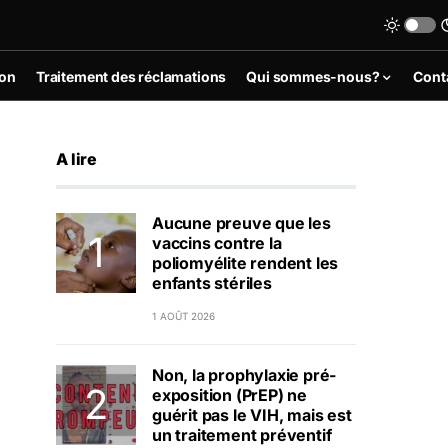
ion
Traitement des réclamations
Qui sommes-nous?
Cont
A lire
Aucune preuve que les
vaccins contre la
poliomyélite rendent les
enfants stériles
1 AOÛT 2026
Non, la prophylaxie pré-
exposition (PrEP) ne
guérit pas le VIH, mais est
un traitement préventif