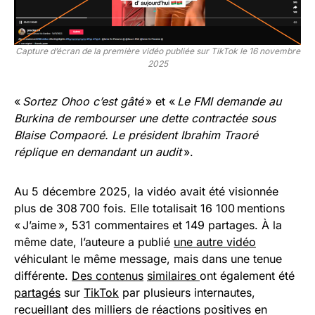
Capture d’écran de la première vidéo publiée sur TikTok le 16 novembre
2025
«
Sortez Ohoo c’est gâté
» et «
Le FMI demande au
Burkina de rembourser une dette contractée sous
Blaise Compaoré. Le président Ibrahim Traoré
réplique en demandant un audit
».
Au 5 décembre 2025, la vidéo avait été visionnée
plus de 308 700 fois. Elle totalisait 16 100 mentions
« J’aime », 531 commentaires et 149 partages. À la
même date, l’auteure a publié
une autre vidéo
véhiculant le même message, mais dans une tenue
différente.
Des contenus
similaires
ont également été
partagés
sur
TikTok
par plusieurs internautes,
recueillant des milliers de réactions positives en