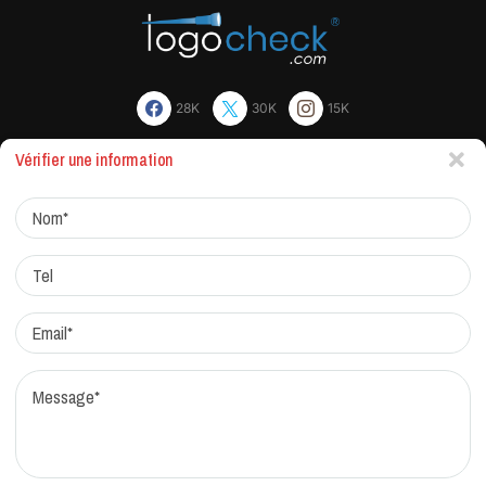
28K
30K
15K
Vérifier une information
Actualites
Factchecking et règle de rédaction
Protocole de correction
Traitement des réclamations
Qui sommes-nous?
Contacts