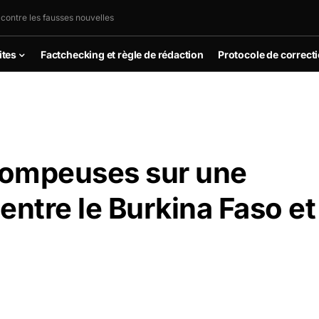
 contre les fausses nouvelles
ites
Factchecking et règle de rédaction
Protocole de correct
trompeuses sur une
entre le Burkina Faso et