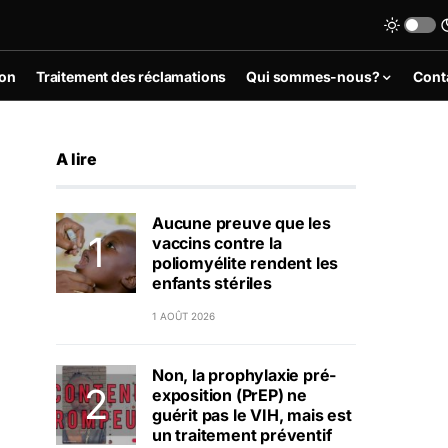
ion
Traitement des réclamations
Qui sommes-nous?
Cont
A lire
Aucune preuve que les
vaccins contre la
poliomyélite rendent les
enfants stériles
1 AOÛT 2026
Non, la prophylaxie pré-
exposition (PrEP) ne
guérit pas le VIH, mais est
un traitement préventif