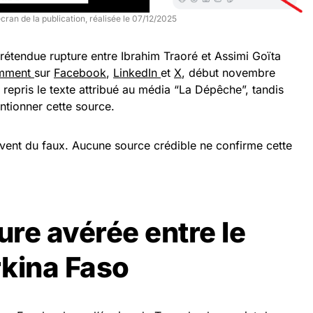
cran de la publication, réalisée le 07/12/2025
rétendue rupture entre Ibrahim Traoré et Assimi Goïta
mment
sur
Facebook
,
LinkedIn
et
X
, début novembre
 repris le texte attribué au média “La Dépêche”, tandis
ntionner cette source.
èvent du faux. Aucune source crédible ne confirme cette
re avérée entre le
urkina Faso