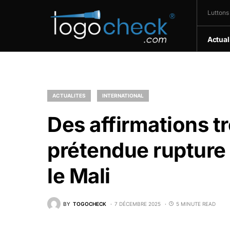
Luttons
Actual
ACTUALITES
INTERNATIONAL
Des affirmations 
prétendue rupture 
le Mali
BY
TOGOCHECK
7 DÉCEMBRE 2025
5 MINUTE READ